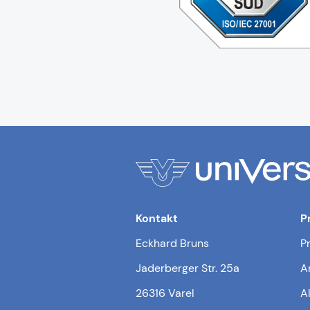
Kontakt
P
Eckhard Bruns
P
Jaderberger Str. 25a
A
26316 Varel
A