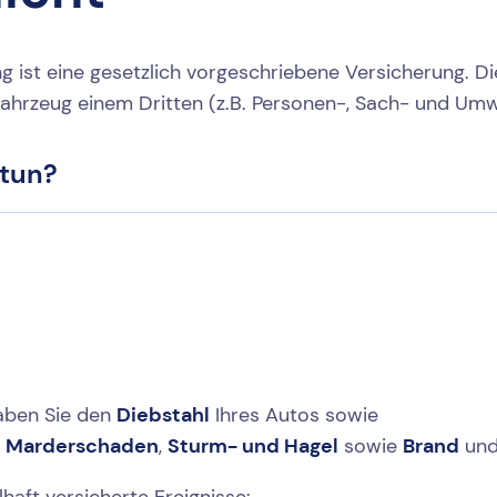
g ist eine gesetzlich vorgeschriebene Versicherung. Die
ftfahrzeug einem Dritten (z.B. Personen-, Sach- und Um
 tun?
haben Sie den
Diebstahl
Ihres Autos sowie
,
Marderschaden
,
Sturm- und Hagel
sowie
Brand
un
haft versicherte Ereignisse: