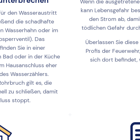
unterbrechen
Wenn die ausgetretene
kann Lebensgefahr best
für den Wasseraustritt
den Strom ab, dami
eßend die schadhafte
tödlichen Gefahr durc
den Wasserhahn oder im
sperrventil). Das
Überlassen Sie diese
inden Sie in einer
Profis der Feuerweh
 Bad oder in der Küche
sich dort befindet,
nem Hausanschluss eher
 des Wasserzählers.
hrbruch gilt es, die
ll zu schließen, damit
luss stoppt.