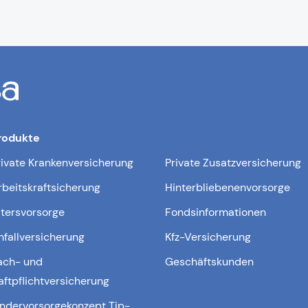
rodukte
rivate Krankenversicherung
Private Zusatzversicherung
rbeitskraftsicherung
Hinterbliebenenvorsorge
ltersvorsorge
Fondsinformationen
nfallversicherung
Kfz-Versicherung
ach- und
Geschäftskunden
aftpflichtversicherung
indervorsorgekonzept Tip-