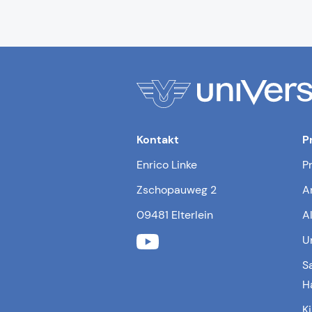
Kontakt
P
Enrico Linke
P
Zschopauweg 2
A
09481 Elterlein
A
U
S
H
K