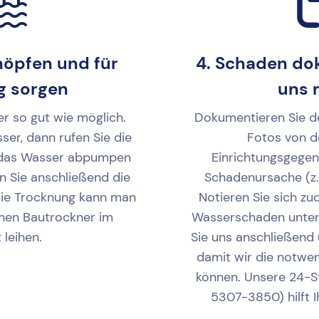
höpfen und für
4. Schaden do
g sorgen
uns 
r so gut wie möglich.
Dokumentieren Sie d
er, dann rufen Sie die
Fotos von d
 das Wasser abpumpen
Einrichtungsgege
n Sie anschließend die
Schadenursache (z.
die Trocknung kann man
Notieren Sie sich z
inen Bautrockner im
Wasserschaden unte
leihen.
Sie uns anschließen
damit wir die notwen
können. Unsere 24-S
5307-3850) hilft I