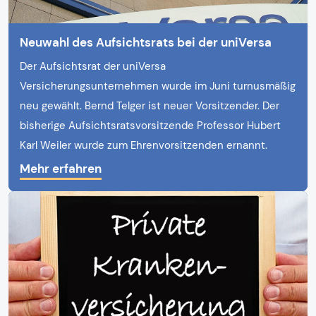
Neuwahl des Aufsichtsrats bei der uniVersa
Der Aufsichtsrat der uniVersa
Versicherungsunternehmen wurde im Juni turnusmäßig
neu gewählt. Bernd Telger ist neuer Vorsitzender. Der
bisherige Aufsichtsratsvorsitzende Professor Hubert
Karl Weiler wurde zum Ehrenvorsitzenden ernannt.
Mehr erfahren