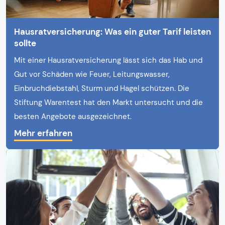
Hausratversicherung: Was ein guter Tarif leisten
sollte
Mit einer Hausratversicherung lässt sich das Hab und
Gut vor Schäden wie Feuer, Leitungswasser,
Einbruchdiebstahl, Sturm und Hagel schützen. Die
Stiftung Warentest hat den Markt untersucht und die
besten Angebote ausgezeichnet.
Mehr erfahren