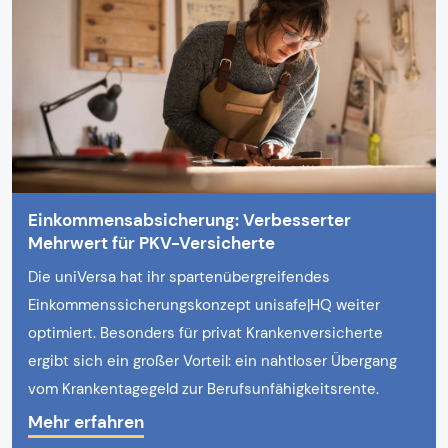
Einkommensabsicherung: Verbesserter
Mehrwert für PKV-Versicherte
Die uniVersa hat ihr spartenübergreifendes
Einkommenssicherungskonzept unisafe|HQ weiter
optimiert. Besonders für privat Krankenversicherte
ergibt sich ein großer Vorteil: ein nahtloser Übergang
vom Krankentagegeld zur Berufsunfähigkeitsrente.
Mehr erfahren