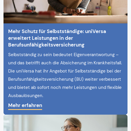
Mehr Schutz für Selbstständige: uniVersa
erweitert Leistungen in der
Berufsunfähigkeitsversicherung
Selbstständig zu sein bedeutet Eigenverantwortung –
und das betrifft auch die Absicherung im Krankheitsfall.
Die uniVersa hat ihr Angebot für Selbstständige bei der
Berufsunfähigkeitsversicherung (BU) weiter verbessert
und bietet ab sofort noch mehr Leistungen und flexible
Ausbaulösungen.
Mehr erfahren