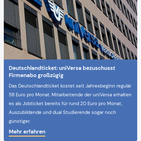
Deutschlandticket: uniVersa bezuschusst
Firmenabo großzügig
Das Deutschlandticket kostet seit Jahresbeginn regulär
58 Euro pro Monat. Mitarbeitende der uniVersa erhalten
es als Jobticket bereits für rund 20 Euro pro Monat,
Auszubildende und dual Studierende sogar noch
günstiger.
Mehr erfahren