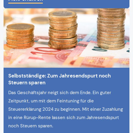
Selbstständige: Zum Jahresendspurt noch
Steuern sparen
Das Geschäftsjahr neigt sich dem Ende. Ein guter
Zeitpunkt, um mit dem Feintuning für die
Steuererklärung 2024 zu beginnen. Mit einer Zuzahlung
in eine Rürup-Rente lassen sich zum Jahresendspurt
noch Steuern sparen.