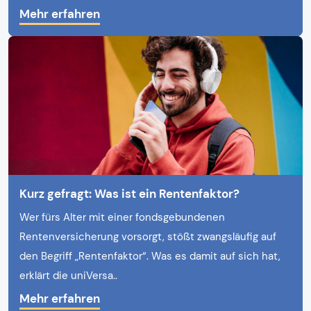
Mehr erfahren
Kurz gefragt: Was ist ein Rentenfaktor?
Wer fürs Alter mit einer fondsgebundenen
Rentenversicherung vorsorgt, stößt zwangsläufig auf
den Begriff „Rentenfaktor“. Was es damit auf sich hat,
erklärt die uniVersa..
Mehr erfahren