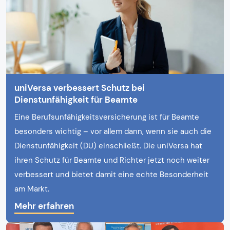
uniVersa verbessert Schutz bei
Dienstunfähigkeit für Beamte
Eine Berufsunfähigkeitsversicherung ist für Beamte
besonders wichtig – vor allem dann, wenn sie auch die
Dienstunfähigkeit (DU) einschließt. Die uniVersa hat
ihren Schutz für Beamte und Richter jetzt noch weiter
verbessert und bietet damit eine echte Besonderheit
am Markt.
Mehr erfahren