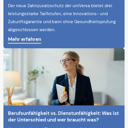
Der neue Zahnzusatzschutz der uniVersa bietet drei
leistungsstarke Tarifstufen, eine Innovations- und
Zukunftsgarantie und kann ohne Gesundheitsprüfung
abgeschlossen werden.
Mehr erfahren
Berufsunfähigkeit vs. Dienstunfähigkeit: Was ist
der Unterschied und wer braucht was?