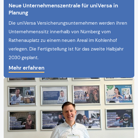
Neue Unternehmenszentrale für uniVersa in
Planung
Die uniVersa Versicherungsunternehmen werden ihren
Unternehmenssitz innerhalb von Nürnberg vom
Rathenauplatz zu einem neuen Areal im Kohlenhof
verlegen. Die Fertigstellung ist für das zweite Halbjahr
2030 geplant.
Mehr erfahren