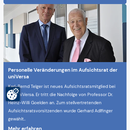
Personelle Veränderungen im Aufsichtsrat der
uniVersa
Karl-Bernd Telger ist neues Aufsichtsratsmitglied bei
der uniVersa. Er tritt die Nachfolge von Professor Dr.
Heinz-Willi Goelden an. Zum stellvertretenden
Aufsichtsratsvorsitzenden wurde Gerhard Adlfinger
gewählt..
Mehr erfahren