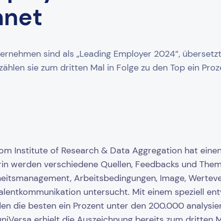
hnet
ernehmen sind als „Leading Employer 2024“, übersetzt
ählen sie zum dritten Mal in Folge zu den Top ein Pro
om Institute of Research & Data Aggregation hat einen
rin werden verschiedene Quellen, Feedbacks und The
eitsmanagement, Arbeitsbedingungen, Image, Werteve
Talentkommunikation untersucht. Mit einem speziell en
en die besten ein Prozent unter den 200.000 analysi
niVersa erhielt die Auszeichnung bereits zum dritten Ma