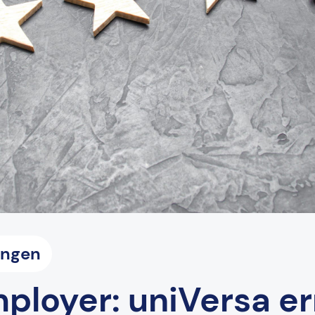
ungen
ployer: uniVersa e