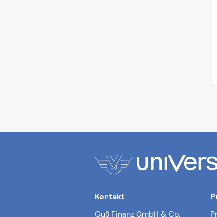
Kontakt
P
GuS Finanz GmbH & Co.
P