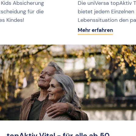
v Kids Absicherung
Die uniVersa topAktiv 
ntscheidung für die
bietet jedem Einzelnen 
es Kindes!
Lebenssituation den p
Mehr erfahren
topAktiv Vital - für alle ab 50