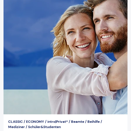
CLASSIC / ECONOMY / intro|Privat® / Beamte / Beihilfe /
Mediziner / Schüler&Studenten