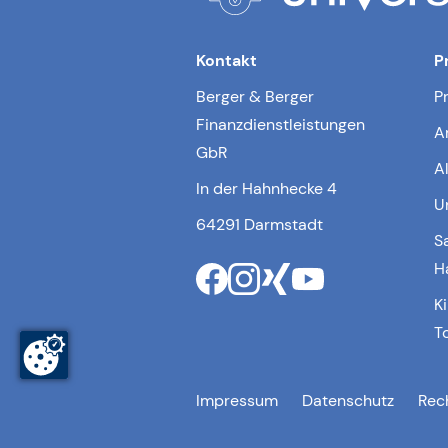
Kontakt
P
Berger & Berger
P
Finanzdienstleistungen
A
GbR
A
In der Hahnhecke 4
U
64291 Darmstadt
S
H
K
T
Impressum
Datenschutz
Rec