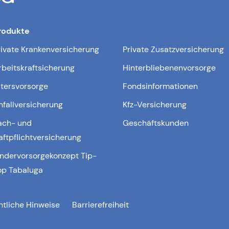
rodukte
rivate Krankenversicherung
Private Zusatzversicherung
rbeitskraftsicherung
Hinterbliebenenvorsorge
ltersvorsorge
Fondsinformationen
nfallversicherung
Kfz-Versicherung
ach- und
Geschäftskunden
aftpflichtversicherung
indervorsorgekonzept Tip-
op Tabaluga
htliche Hinweise
Barrierefreiheit