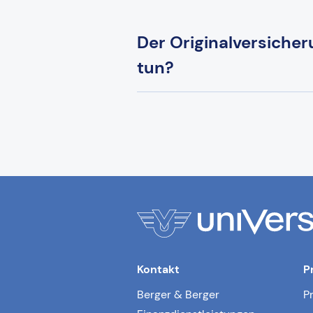
Der Originalversicher
tun?
Kontakt
P
Berger & Berger
P