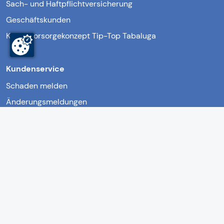
Sach- und Haftpflichtversicherung
Geschäftskunden
Kindervorsorgekonzept Tip-Top Tabaluga
Kundenservice
Schaden melden
Änderungsmeldungen
Unterlagen anfordern
Formular- & Downloadcenter
Häufige Fragen / FAQ
Kontakt
Impressum
Datenschutz
Rechtliche
Hinweise
Barrierefreiheit