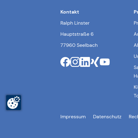
Kontakt
P
Ralph Linster
P
Hauptstraße 6
A
77960 Seelbach
A
U
S
H
K
T
Impressum
Datenschutz
Rec