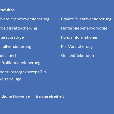
rodukte
rivate Krankenversicherung
Private Zusatzversicherung
rbeitskraftsicherung
Hinterbliebenenvorsorge
ltersvorsorge
Fondsinformationen
nfallversicherung
Kfz-Versicherung
ach- und
Geschäftskunden
aftpflichtversicherung
indervorsorgekonzept Tip-
op Tabaluga
htliche Hinweise
Barrierefreiheit