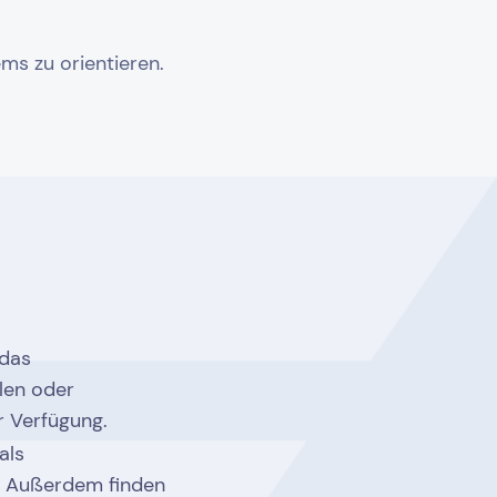
ems zu orientieren.
 das
hlen oder
r Verfügung.
als
n. Außerdem finden