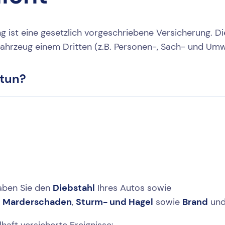
g ist eine gesetzlich vorgeschriebene Versicherung. Die
ftfahrzeug einem Dritten (z.B. Personen-, Sach- und Um
 tun?
haben Sie den
Diebstahl
Ihres Autos sowie
,
Marderschaden
,
Sturm- und Hagel
sowie
Brand
un
haft versicherte Ereignisse: