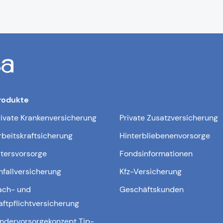
rodukte
rivate Krankenversicherung
Private Zusatzversicherung
rbeitskraftsicherung
Hinterbliebenenvorsorge
ltersvorsorge
Fondsinformationen
nfallversicherung
Kfz-Versicherung
ach- und
Geschäftskunden
aftpflichtversicherung
indervorsorgekonzept Tip-