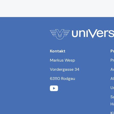
Kontakt
P
Markus Wesp
P
Vordergasse 34
A
63110 Rodgau
A
U
S
H
K