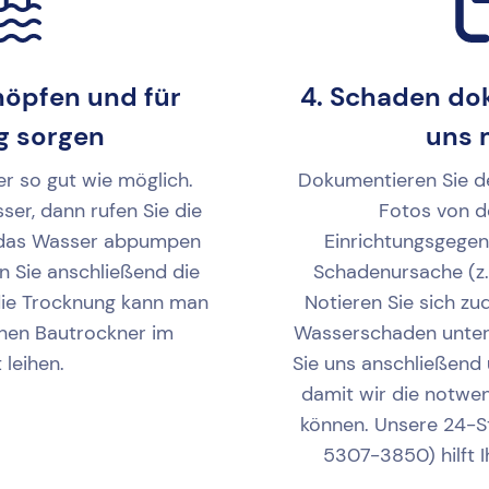
höpfen und für
4. Schaden do
g sorgen
uns 
r so gut wie möglich.
Dokumentieren Sie d
er, dann rufen Sie die
Fotos von d
 das Wasser abpumpen
Einrichtungsgege
n Sie anschließend die
Schadenursache (z.
die Trocknung kann man
Notieren Sie sich z
inen Bautrockner im
Wasserschaden unte
leihen.
Sie uns anschließen
damit wir die notwen
können. Unsere 24-S
5307-3850) hilft I