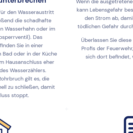
unterbrechen
Wenn die ausgetretene
kann Lebensgefahr best
für den Wasseraustritt
den Strom ab, dami
eßend die schadhafte
tödlichen Gefahr durc
den Wasserhahn oder im
sperrventil). Das
Überlassen Sie diese
inden Sie in einer
Profis der Feuerweh
 Bad oder in der Küche
sich dort befindet,
nem Hausanschluss eher
 des Wasserzählers.
hrbruch gilt es, die
ll zu schließen, damit
luss stoppt.