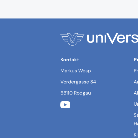
Kontakt
P
Markus Wesp
P
Vordergasse 34
A
63110 Rodgau
A
U
S
H
K