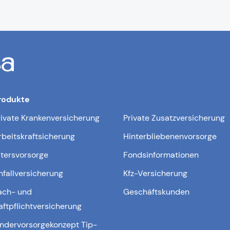
rodukte
rivate Krankenversicherung
Private Zusatzversicherung
rbeitskraftsicherung
Hinterbliebenenvorsorge
ltersvorsorge
Fondsinformationen
nfallversicherung
Kfz-Versicherung
ach- und
Geschäftskunden
aftpflichtversicherung
indervorsorgekonzept Tip-