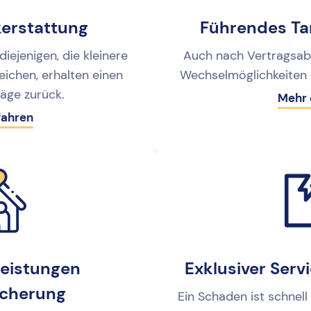
kerstattung
Führendes Ta
iejenigen, die kleinere
Auch nach Vertragsabs
ichen, erhalten einen
Wechselmöglichkeiten 
träge zurück.
Mehr 
fahren
leistungen
Exklusiver Serv
icherung
Ein Schaden ist schnell