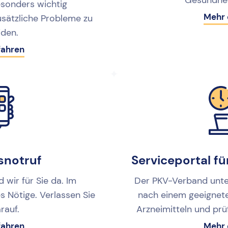
Gesundhei
esonders wichtig
Mehr 
sätzliche Probleme zu
den.
fahren
snotruf
Serviceportal fü
 wir für Sie da. Im
Der PKV-Verband unter
es Nötige. Verlassen Sie
nach einem geeignet
rauf.
Arzneimitteln und prü
fahren
Mehr 