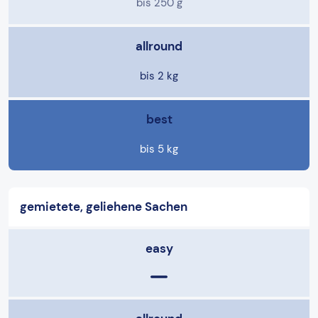
bis 250 g
allround
bis 2 kg
best
bis 5 kg
gemietete, geliehene Sachen
easy