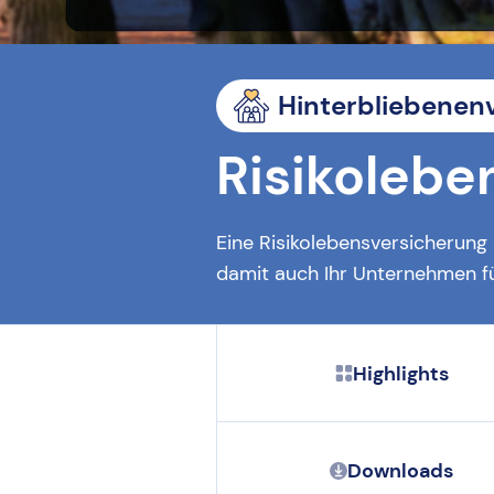
Hinterbliebenen
Risikolebe
Eine Risikolebensversicherung 
damit auch Ihr Unternehmen fü
Highlights
Downloads