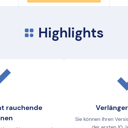
Highlights
cht rauchende
Verlänge
onen
Sie können Ihren Vers
der ersten 10 