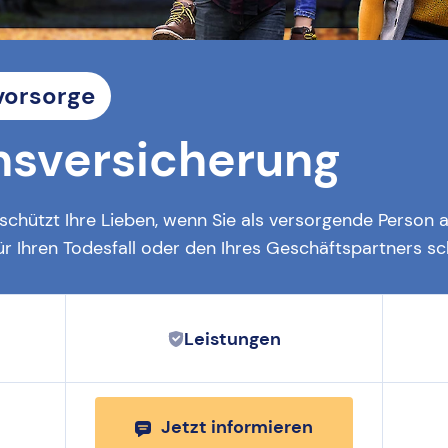
vorsorge
nsversicherung
schützt Ihre Lieben, wenn Sie als versorgende Person a
r Ihren Todesfall oder den Ihres Geschäftspartners sc
Leistungen
Jetzt informieren