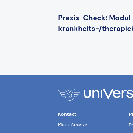
Praxis-Check: Modul 
krankheits-/therapi
Kontakt
P
Klaus Stracke
P