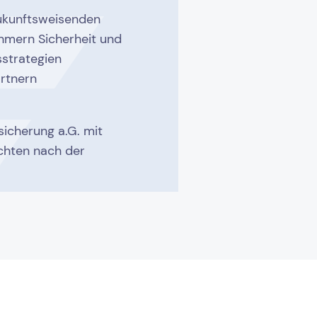
 zukunftsweisenden
hmern Sicherheit und
sstrategien
rtnern
icherung a.G. mit
ichten nach der