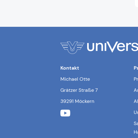
Kontakt
P
Michael Otte
P
Grätzer Straße 7
A
39291 Möckern
A
U
S
H