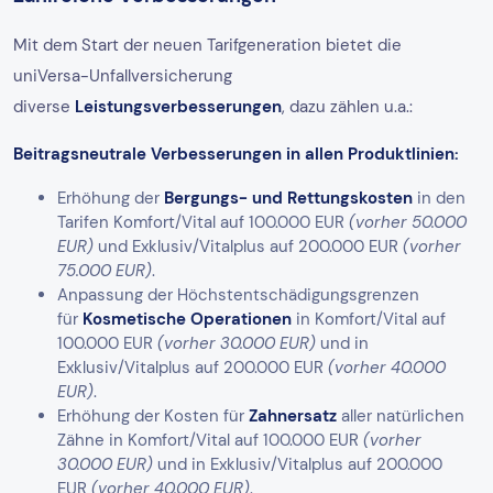
Mit dem Start der neuen Tarifgeneration bietet die
uniVersa-Unfallversicherung
diverse
Leistungsverbesserungen
, dazu zählen u.a.:
Beitragsneutrale Verbesserungen in allen Produktlinien:
Erhöhung der
Bergungs- und Rettungskosten
in den
Tarifen Komfort/Vital auf 100.000 EUR
(vorher 50.000
EUR)
und Exklusiv/Vitalplus auf 200.000 EUR
(vorher
75.000 EUR)
.
Anpassung der Höchstentschädigungsgrenzen
für
Kosmetische Operationen
in Komfort/Vital auf
100.000 EUR
(vorher 30.000 EUR)
und in
Exklusiv/Vitalplus auf 200.000 EUR
(vorher 40.000
EUR)
.
Erhöhung der Kosten für
Zahnersatz
aller natürlichen
Zähne in Komfort/Vital auf 100.000 EUR
(vorher
30.000 EUR)
und in Exklusiv/Vitalplus auf 200.000
EUR
(vorher 40.000 EUR)
.