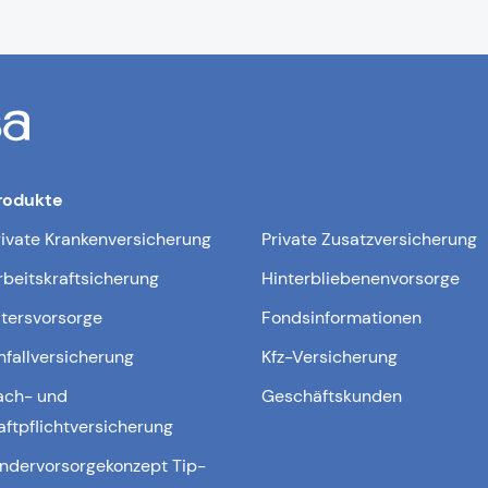
rodukte
rivate Krankenversicherung
Private Zusatzversicherung
rbeitskraftsicherung
Hinterbliebenenvorsorge
ltersvorsorge
Fondsinformationen
nfallversicherung
Kfz-Versicherung
ach- und
Geschäftskunden
aftpflichtversicherung
indervorsorgekonzept Tip-