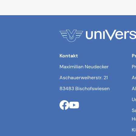
Kontakt
P
Maximilian Neudecker
P
Aschauerweiherstr. 21
A
83483 Bischofswiesen
A
U
S
H
K