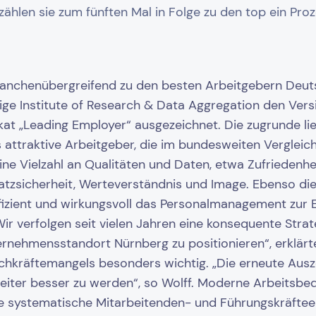
ählen sie zum fünften Mal in Folge zu den top ein Pro
branchenübergreifend zu den besten Arbeitgebern Deut
ige Institute of Research & Data Aggregation den Vers
kat „Leading Employer“ ausgezeichnet. Die zugrunde li
attraktive Arbeitgeber, die im bundesweiten Vergleich
ne Vielzahl an Qualitäten und Daten, etwa Zufriedenhe
latzsicherheit, Werteverständnis und Image. Ebenso 
fizient und wirkungsvoll das Personalmanagement zur 
ir verfolgen seit vielen Jahren eine konsequente Strate
rnehmensstandort Nürnberg zu positionieren“, erklärte
Fachkräftemangels besonders wichtig. „Die erneute Ausz
eiter besser zu werden“, so Wolff. Moderne Arbeitsbed
e systematische Mitarbeitenden- und Führungskräftee