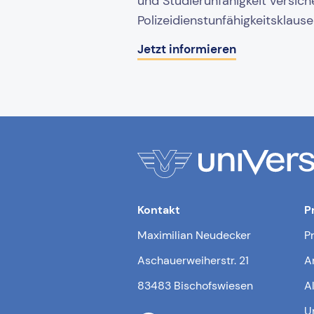
und Studierunfähigkeit versich
Polizeidienstunfähigkeitsklaus
Jetzt informieren
Kontakt
P
Maximilian Neudecker
P
Aschauerweiherstr. 21
A
83483 Bischofswiesen
A
U