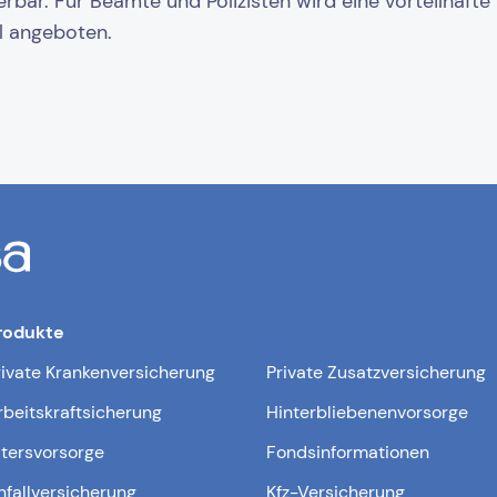
erbar. Für Beamte und Polizisten wird eine vorteilhafte
el angeboten.
rodukte
rivate Krankenversicherung
Private Zusatzversicherung
rbeitskraftsicherung
Hinterbliebenenvorsorge
ltersvorsorge
Fondsinformationen
nfallversicherung
Kfz-Versicherung