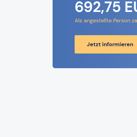
692,75 E
Als angestellte Person z
Jetzt informieren