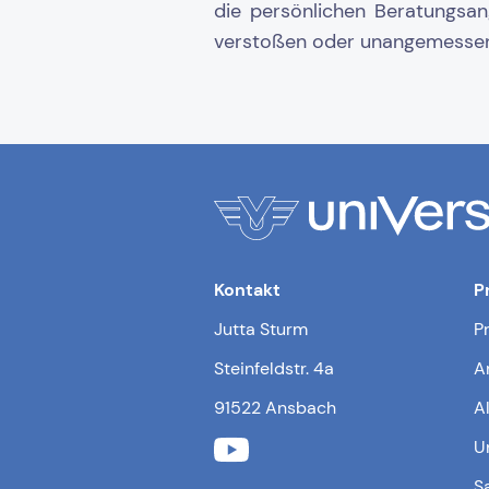
die persönlichen Beratungsan
verstoßen oder unangemessen se
Kontakt
P
Jutta Sturm
P
Steinfeldstr. 4a
A
91522 Ansbach
A
U
S