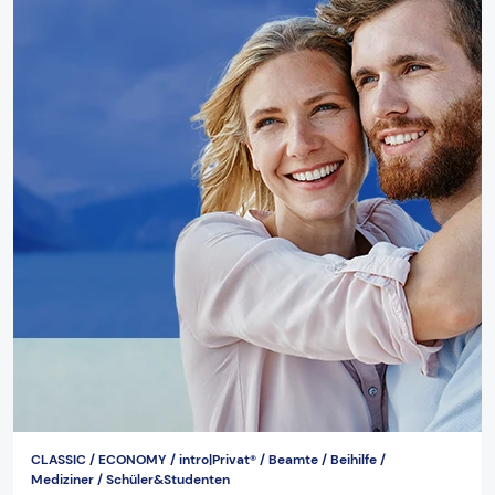
CLASSIC / ECONOMY / intro|Privat® / Beamte / Beihilfe /
Mediziner / Schüler&Studenten