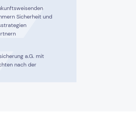
 zukunftsweisenden
hmern Sicherheit und
sstrategien
rtnern
icherung a.G. mit
ichten nach der