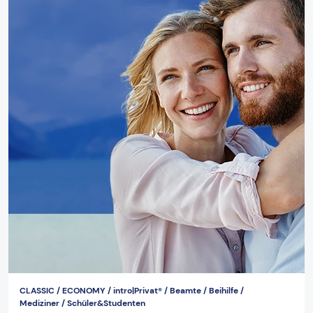
CLASSIC / ECONOMY / intro|Privat® / Beamte / Beihilfe /
Mediziner / Schüler&Studenten