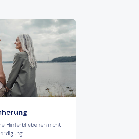
cherung
hre Hinter­bliebenen nicht
eerdigung