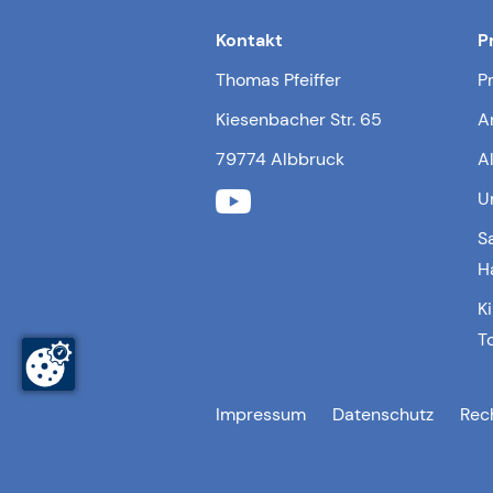
Kontakt
P
Thomas Pfeiffer
P
Kiesenbacher Str. 65
A
79774 Albbruck
A
U
S
H
K
T
Impressum
Datenschutz
Rec