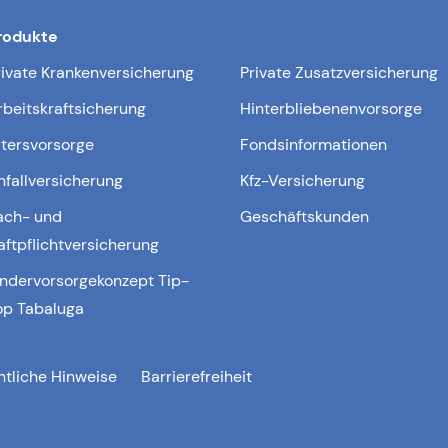
rodukte
rivate Krankenversicherung
Private Zusatzversicherung
rbeitskraftsicherung
Hinterbliebenenvorsorge
ltersvorsorge
Fondsinformationen
nfallversicherung
Kfz-Versicherung
ach- und
Geschäftskunden
aftpflichtversicherung
indervorsorgekonzept Tip-
op Tabaluga
htliche Hinweise
Barrierefreiheit