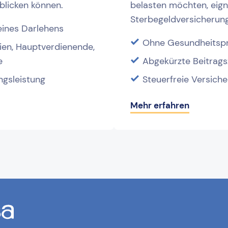
 blicken können.
belasten möchten, eign
Sterbegeldversicherung
eines Darlehens
Ohne Gesundheitsp
lien, Hauptverdienende,
e
Abgekürzte Beitrag
ngsleistung
Steuerfreie Versiche
Mehr erfahren