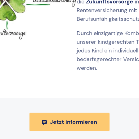
die
Zukunftsvorsorge
in
Rentenversicherung mit
Berufsunfähigkeitsschutz
Durch einzigartige Komb
unserer kindgerechten T
jedes Kind ein individuel
bedarfsgerechter Versi
werden.
Jetzt informieren