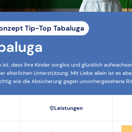
onzept Tip-Top Tabaluga
baluga
 ist, dass ihre Kinder sorglos und glücklich aufwachsen
r elterlichen Unterstützung. Mit Liebe allein ist es aber
chtig wie die Absicherung gegen unvorhergesehene Ris
Leistungen