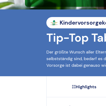
Kindervorsorgek
Tip-Top Ta
Der größte Wunsch aller Eltern
selbstständig sind, bedarf es de
Vorsorge ist dabei genauso wi
Highlights