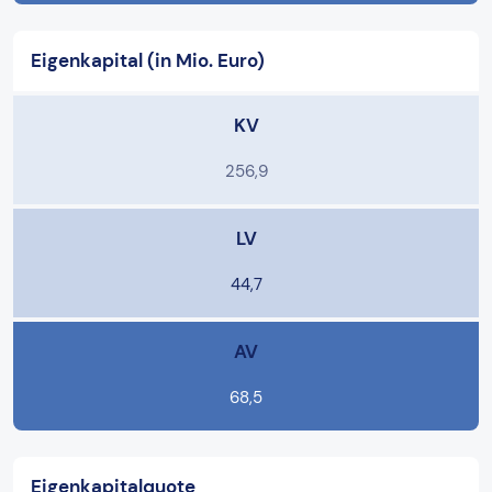
Eigenkapital (in Mio. Euro)
KV
256,9
LV
44,7
AV
68,5
Eigenkapitalquote