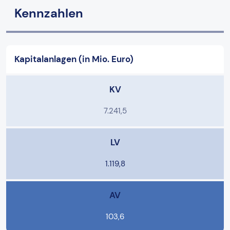
Kennzahlen
Kapitalanlagen (in Mio. Euro)
KV
7.241,5
LV
1.119,8
AV
103,6