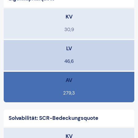
KV
30,9
LV
46,6
AV
279,3
Solvabilität: SCR-Bedeckungsquote
KV