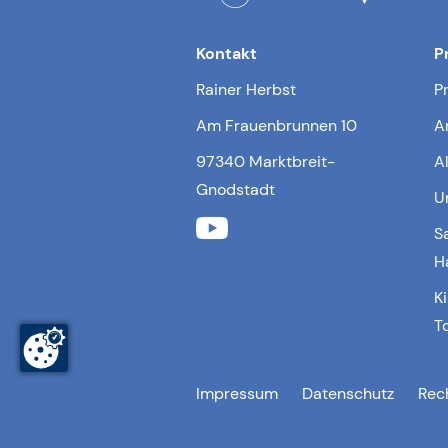
Kontakt
P
Rainer Herbst
P
Am Frauenbrunnen 10
A
97340 Marktbreit-
A
Gnodstadt
U
S
H
K
T
Impressum
Datenschutz
Rec