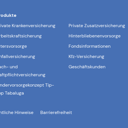
rodukte
rivate Krankenversicherung
Private Zusatzversicherung
rbeitskraftsicherung
Hinterbliebenenvorsorge
ltersvorsorge
Fondsinformationen
nfallversicherung
Kfz-Versicherung
ach- und
Geschäftskunden
aftpflichtversicherung
indervorsorgekonzept Tip-
op Tabaluga
htliche Hinweise
Barrierefreiheit