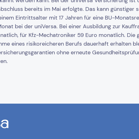
kannt werden kann. Bei der uniVersa Versicherung ist di
schluss bereits im Mai erfolgte. Das kann günstiger sei
inem Eintrittsalter mit 17 Jahren für eine BU-Monatsre
onat bei der uniVersa. Bei einer Ausbildung zur Kauf
atlich, für Kfz-Mechatroniker 59 Euro monatlich. Die 
hme eines risikoreicheren Berufs dauerhaft erhalten bl
rsicherungsgarantien ohne erneute Gesundheitsprüf
en.