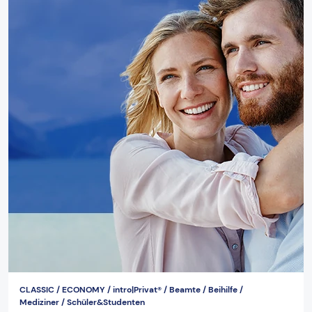
CLASSIC / ECONOMY / intro|Privat® / Beamte / Beihilfe /
Mediziner / Schüler&Studenten