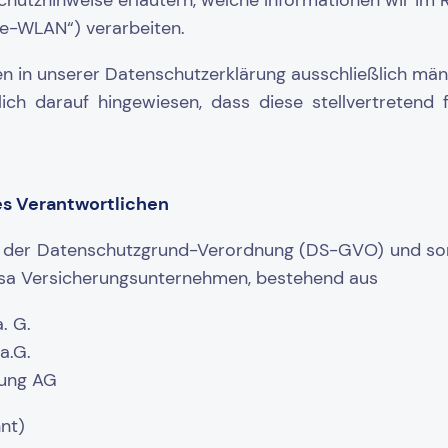
hutzhinweise erläutern, welche Informationen wir im
e-WLAN“) verarbeiten.
en in unserer Datenschutzerklärung ausschließlich mä
ich darauf hingewiesen, dass diese stellvertretend 
es Verantwortlichen
e der Datenschutzgrund-Verordnung (DS-GVO) und son
sa Versicherungsunternehmen, bestehend aus
. G.
a.G.
rung AG
nt)