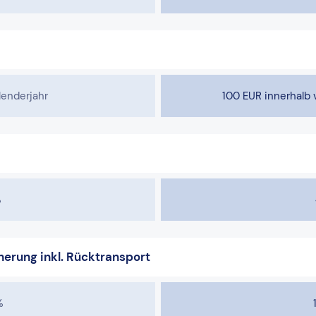
lenderjahr
100 EUR innerhalb 
%
erung inkl. Rücktransport
%