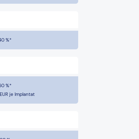
40 %*
60 %*
EUR je Implantat