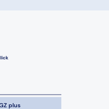
lick
GZ plus