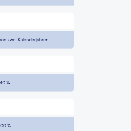
von zwei Kalenderjahren
40 %
100 %