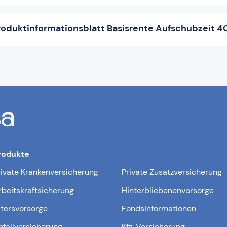
oduktinformationsblatt Basisrente Aufschubzeit 4
rodukte
rivate Krankenversicherung
Private Zusatzversicherung
rbeitskraftsicherung
Hinterbliebenenvorsorge
ltersvorsorge
Fondsinformationen
nfallversicherung
Kfz-Versicherung