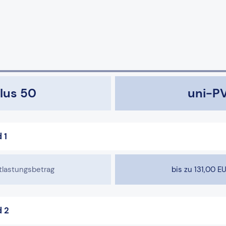
lus 50
uni-PV
 1
tlastungsbetrag
bis zu 131,00 E
d 2