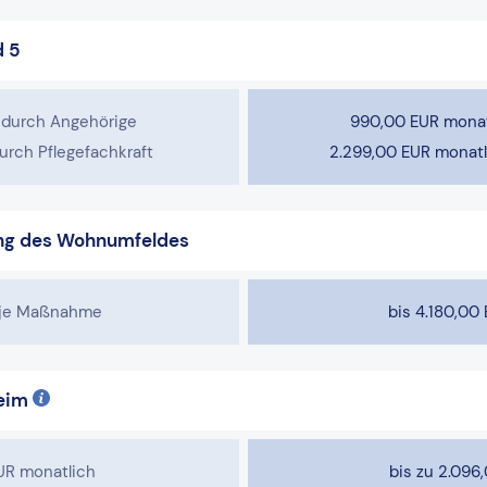
d 5
 durch Angehörige
990,00 EUR monat
urch Pflegefachkraft
2.299,00 EUR monatl
ng des Wohnumfeldes
 je Maßnahme
bis 4.180,0
heim
EUR monatlich
bis zu 2.096