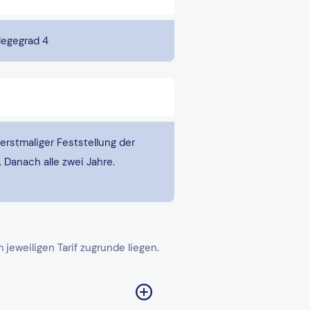
legegrad 4
erstmaliger Feststellung der
. Danach alle zwei Jahre.
eweiligen Tarif zugrunde liegen.