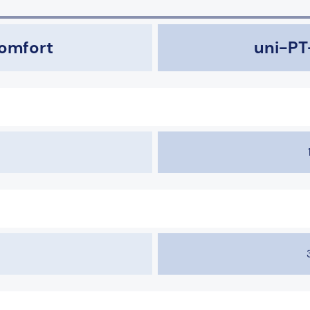
omfort
uni-P