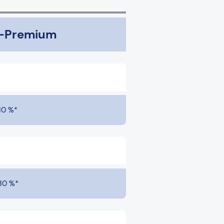
T-Premium
10 %*
30 %*