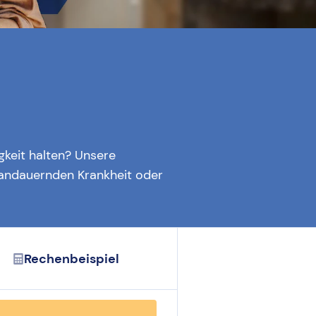
keit halten? Unsere
r andauernden Krankheit oder
Rechenbeispiel