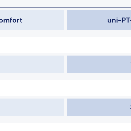
omfort
uni-P