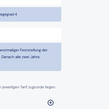
legegrad 4
erstmaliger Feststellung der
. Danach alle zwei Jahre.
eweiligen Tarif zugrunde liegen.