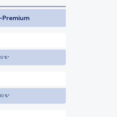
T-Premium
10 %*
30 %*